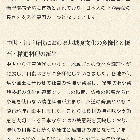
活習慣病予防に有効とされており、日本人の平均寿命の
長さを支える要因の一つとなっています。
中世・江戸時代における地域食文化の多様化と懐
石・精進料理の誕生
中世から江戸時代にかけて、地域ごとの食材や調理法が
発展し、和食はさらに多様化していきました。各地の気
候や風土に合わせて独自の料理が発展し、保存技術や発
酵技術の進化も顕著です。この時期、仏教の影響から肉
や魚を使わない精進料理が広まり、茶道の発展とともに
懐石料理も誕生しました。これらは食材の持ち味や季節
感を大切にする日本ならではの美意識を反映しており、
現代の和食にも続く多様性と繊細さの源となっていま
す。わっぱめしやそばも、地域ごとの工夫や伝統が生ん