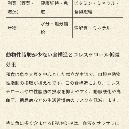
副菜（野菜・
健康維持・免
ビタミン・ミネラル・
海藻）
疫
食物繊維
水分・塩分補
汁物
電解質・ミネラル
給
動物性脂肪が少ない食構造とコレステロール低減
効果
和食は魚や大豆を中心とした献立が主流で、肉類や動物
性脂肪の摂取が控えめです。この食構造により、コレス
テロールや中性脂肪の摂取を抑えやすく、動脈硬化や高
血圧、糖尿病などの生活習慣病のリスクを低減します。
特に魚に多く含まれるEPAやDHAは、血液をサラサラに