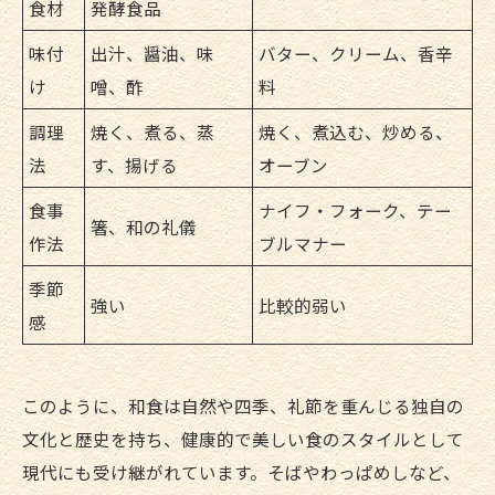
食材
発酵食品
味付
出汁、醤油、味
バター、クリーム、香辛
け
噌、酢
料
調理
焼く、煮る、蒸
焼く、煮込む、炒める、
法
す、揚げる
オーブン
食事
ナイフ・フォーク、テー
箸、和の礼儀
作法
ブルマナー
季節
強い
比較的弱い
感
このように、和食は自然や四季、礼節を重んじる独自の
文化と歴史を持ち、健康的で美しい食のスタイルとして
現代にも受け継がれています。そばやわっぱめしなど、