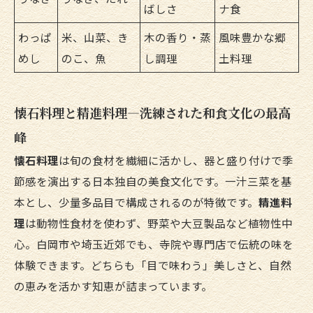
ばしさ
ナ食
わっぱ
米、山菜、き
木の香り・蒸
風味豊かな郷
めし
のこ、魚
し調理
土料理
懐石料理と精進料理—洗練された和食文化の最高
峰
懐石料理
は旬の食材を繊細に活かし、器と盛り付けで季
節感を演出する日本独自の美食文化です。一汁三菜を基
本とし、少量多品目で構成されるのが特徴です。
精進料
理
は動物性食材を使わず、野菜や大豆製品など植物性中
心。白岡市や埼玉近郊でも、寺院や専門店で伝統の味を
体験できます。どちらも「目で味わう」美しさと、自然
の恵みを活かす知恵が詰まっています。