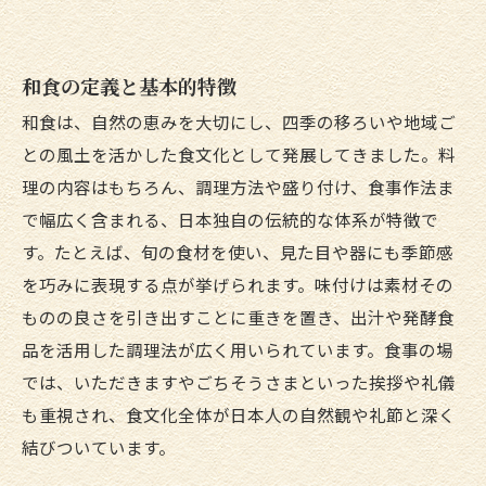
（求められる）理由について
埼玉県白岡市について
和食の定義と基本的特徴
アクセス
和食は、自然の恵みを大切にし、四季の移ろいや地域ご
関連エリア
との風土を活かした食文化として発展してきました。料
対応地域
理の内容はもちろん、調理方法や盛り付け、食事作法ま
で幅広く含まれる、日本独自の伝統的な体系が特徴で
す。たとえば、旬の食材を使い、見た目や器にも季節感
を巧みに表現する点が挙げられます。味付けは素材その
ものの良さを引き出すことに重きを置き、出汁や発酵食
品を活用した調理法が広く用いられています。食事の場
では、いただきますやごちそうさまといった挨拶や礼儀
も重視され、食文化全体が日本人の自然観や礼節と深く
結びついています。