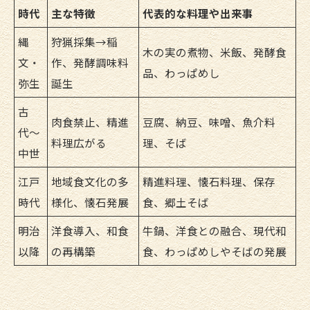
時代
主な特徴
代表的な料理や出来事
縄
狩猟採集→稲
木の実の煮物、米飯、発酵食
文・
作、発酵調味料
品、わっぱめし
弥生
誕生
古
肉食禁止、精進
豆腐、納豆、味噌、魚介料
代〜
料理広がる
理、そば
中世
江戸
地域食文化の多
精進料理、懐石料理、保存
時代
様化、懐石発展
食、郷土そば
明治
洋食導入、和食
牛鍋、洋食との融合、現代和
以降
の再構築
食、わっぱめしやそばの発展