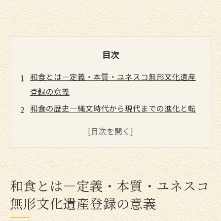
目次
和食とは—定義・本質・ユネスコ無形文化遺産
登録の意義
和食の歴史—縄文時代から現代までの進化と転
換点
和食の栄養学的価値—一汁三菜による完璧な栄
養バランス
和食の種類と特徴—代表的メニューから地方色
和食とは—定義・本質・ユネスコ
まで
無形文化遺産登録の意義
埼玉県白岡市の和食について
埼玉県白岡市で埼玉県白岡市 和食が選ばれる