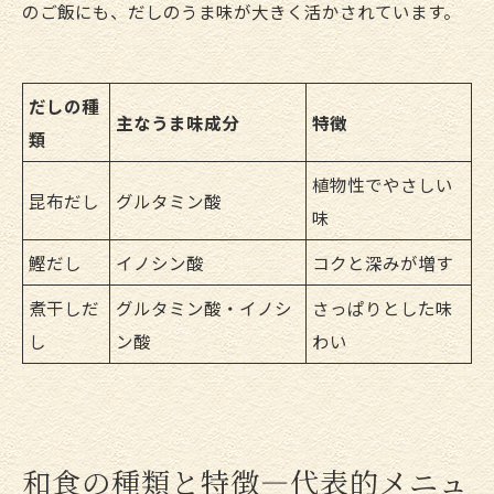
のご飯にも、だしのうま味が大きく活かされています。
だしの種
主なうま味成分
特徴
類
植物性でやさしい
昆布だし
グルタミン酸
味
鰹だし
イノシン酸
コクと深みが増す
煮干しだ
グルタミン酸・イノシ
さっぱりとした味
し
ン酸
わい
和食の種類と特徴—代表的メニュ