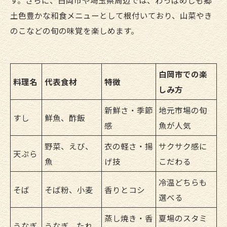
す。さらに、白岡市や埼玉県周辺では、わっぱめしも郷
土色豊かな和食メニューとして根付いており、山菜やき
のこなどの旬の味覚を楽しめます。
白岡市での楽
料理名
代表食材
特徴
しみ方
新鮮さ・季節
地元市場の旬
すし
鮮魚、酢飯
感
魚が人気
野菜、えび、
衣の軽さ・揚
サクサク感に
天ぷら
魚
げ技
こだわる
冷温どちらも
そば
そば粉、小麦
香りとコシ
選べる
蒸し焼き・香
夏場のスタミ
うなぎ
うなぎ、たれ