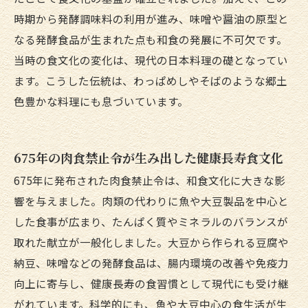
時期から発酵調味料の利用が進み、味噌や醤油の原型と
なる発酵食品が生まれた点も和食の発展に不可欠です。
当時の食文化の変化は、現代の日本料理の礎となってい
ます。こうした伝統は、わっぱめしやそばのような郷土
色豊かな料理にも息づいています。
675年の肉食禁止令が生み出した健康長寿食文化
675年に発布された肉食禁止令は、和食文化に大きな影
響を与えました。肉類の代わりに魚や大豆製品を中心と
した食事が広まり、たんぱく質やミネラルのバランスが
取れた献立が一般化しました。大豆から作られる豆腐や
納豆、味噌などの発酵食品は、腸内環境の改善や免疫力
向上に寄与し、健康長寿の食習慣として現代にも受け継
がれています。科学的にも、魚や大豆中心の食生活が生