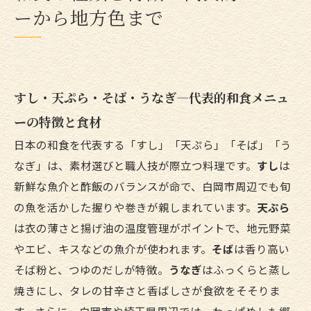
ーから地方色まで
すし・天ぷら・そば・うなぎ—代表的和食メニュ
ーの特徴と食材
日本の和食を代表する「すし」「天ぷら」「そば」「う
なぎ」は、素材選びと職人技が際立つ料理です。
すし
は
新鮮な魚介と酢飯のバランスが命で、白岡市周辺でも旬
の魚を活かした握りや巻きが親しまれています。
天ぷら
は衣の薄さと揚げ油の温度管理がポイントで、地元野菜
やエビ、キスなどの魚介が使われます。
そば
は香り高い
そば粉と、つゆのだしが特徴。
うなぎ
はふっくらと蒸し
焼きにし、タレの甘辛さと香ばしさが食欲をそそりま