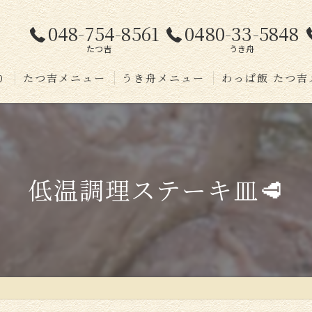
048-754-8561
0480-33-5848
たつ吉
うき舟
り
たつ吉メニュー
うき舟メニュー
わっぱ飯 たつ吉
介
低温調理ステーキ皿🥩