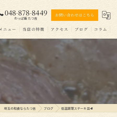
048-878-8449
お問い合わせはこちら
わっぱ飯 たつ吉
メニュー
当店の特徴
アクセス
ブログ
コラム
弁当
テイクアウト
個室
コース
埼玉の和食ならたつ吉
ブログ
低温調理ステーキ皿🥩