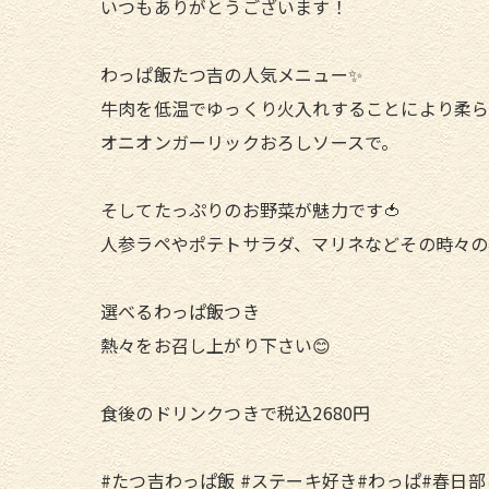
いつもありがとうございます！
わっぱ飯たつ吉の人気メニュー✨
牛肉を低温でゆっくり火入れすることにより柔ら
オニオンガーリックおろしソースで。
そしてたっぷりのお野菜が魅力です🍅
人参ラペやポテトサラダ、マリネなどその時々の
選べるわっぱ飯つき
熱々をお召し上がり下さい😊
食後のドリンクつきで税込2680円
#たつ吉わっぱ飯 #ステーキ好き#わっぱ#春日