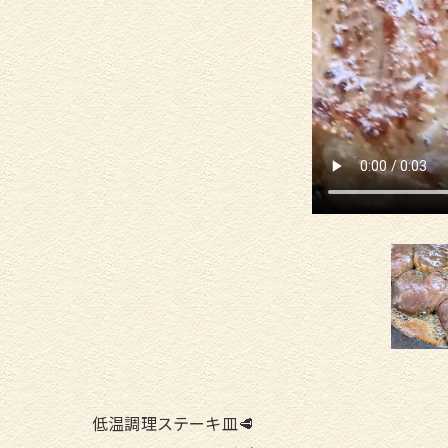
低温調理ステーキ皿🥩