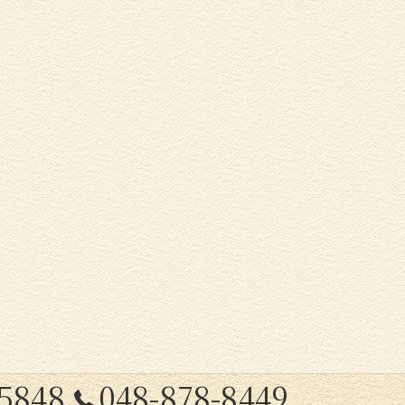
-5848
048-878-8449