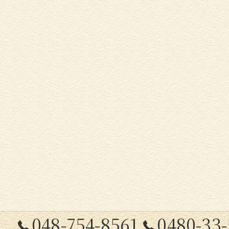
048-754-8561
0480-33