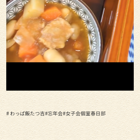
# わっぱ飯たつ吉#忘年会#女子会個室春日部