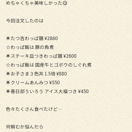
めちゃくちゃ美味しかった😋
今回注文したのは
︎🌟たつ吉わっぱ膳 ¥2860
☆わっぱ飯は 豚の角煮
︎🌟ステーキ皿つきわっぱ膳 ¥2600
☆わっぱ飯は 国産牛とゴボウのしぐれ煮
︎🌟お子さま３色丼 1.5倍 ¥880
︎🌟クリームあんみつ ¥550
︎🌟春日部ういろう アイス大福つき ¥450
色々たくさん食べたけど…
何頼むか悩んだら