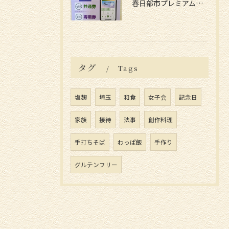
春日部市プレミアム付電子商品券📱
タグ
Tags
塩麹
埼玉
和食
女子会
記念日
家族
接待
法事
創作料理
手打ちそば
わっぱ飯
手作り
グルテンフリー