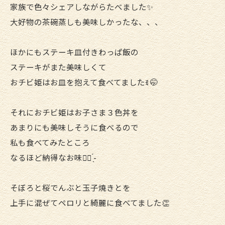
家族で色々シェアしながらたべました✨️
大好物の茶碗蒸しも美味しかったな、、、
ほかにもステーキ皿付きわっぱ飯の
ステーキがまた美味しくて
おチビ姫はお皿を抱えて食べてましたꉂ 🤭
それにおチビ姫はお子さま３色丼を
あまりにも美味しそうに食べるので
私も食べてみたところ
なるほど納得なお味︎👍🏻 ̖́-
そぼろと桜でんぶと玉子焼きとを
上手に混ぜてペロリと綺麗に食べてました👏