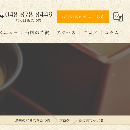
048-878-8449
お問い合わせはこちら
わっぱ飯 たつ吉
メニュー
当店の特徴
アクセス
ブログ
コラム
弁当
テイクアウト
個室
コース
埼玉の和食ならたつ吉
ブログ
たつ吉わっぱ膳