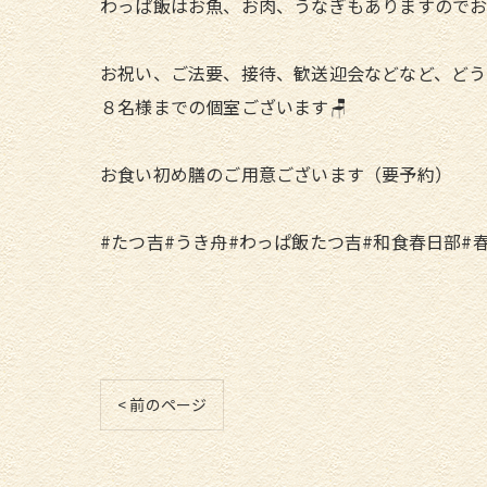
わっぱ飯はお魚、お肉、うなぎもありますのでお
お祝い、ご法要、接待、歓送迎会などなど、どう
８名様までの個室ございます🪑
お食い初め膳のご用意ございます（要予約）
#たつ吉#うき舟#わっぱ飯たつ吉#和食春日部#
< 前のページ