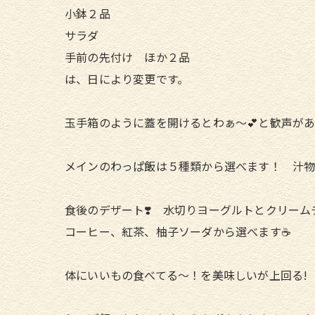
小鉢２品
サラダ
手前の先付け ほか２品
は、日により変更です。
玉手箱のように蓋を開けるとわぁ〜💕と歓声が
メインのわっぱ飯は５種類から選べます！ 汁
食後のデザート❣️ 水切りヨーグルトとクリー
コーヒー、紅茶、柚子ソーダから選べます☕
体にいいもの食べてる〜！を美味しいが上回る!