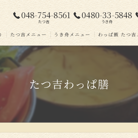
048-754-8561
0480-33-5848
たつ吉
うき舟
り
たつ吉メニュー
うき舟メニュー
わっぱ飯 たつ吉
介
たつ吉わっぱ膳