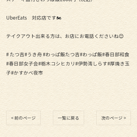
UberEats 対応店です🏍️
テイクアウト出来る方は、お店にお電話くださいね😊
# たつ吉#うき舟 #わっぱ飯たつ吉#わっぱ飯#春日部和食
#春日部女子会#栃木コシヒカリ#伊勢湾しらす#厚焼き玉
子#かすかべ夜市
< 前のページ
一覧に戻る
次のページ >