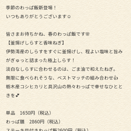
季節のわっぱ飯新登場！
いつもありがとうございます☺️
皆さまお待ちかね、春のわっぱ飯です🌸
【釜揚げしらすと香味ねぎ】
伊勢湾産のしらすをすぐに釜揚げし、程よい塩味と旨み
がぎゅっと詰まった極上しらす！
淡白なしらすに合わせるのは、ごま油で和えたねぎ。
無限に食べられそうな、ベストマッチの組み合わせ👍️
栃木産コシヒカリと具沢山の熱々わっぱで幸せなひとと
きを💕
単品 1650円（税込）
わっぱ膳 2860円（税込）
ステーキ皿付きわっぱ飯2600円（税込）