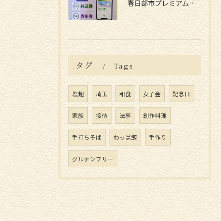
春日部市プレミアム付電子商品券📱
タグ
Tags
塩麹
埼玉
和食
女子会
記念日
家族
接待
法事
創作料理
手打ちそば
わっぱ飯
手作り
グルテンフリー