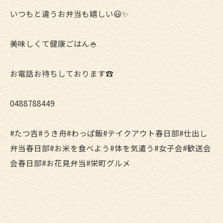
いつもと違うお弁当も嬉しい😃✨
美味しくて健康ごはん🍚
お電話お待ちしております☎️
0488788449
#たつ吉#うき舟#わっぱ飯#テイクアウト春日部#仕出し
弁当春日部#お米を食べよう#体を気遣う#女子会#歓送会
会春日部#お花見弁当#栄町グルメ