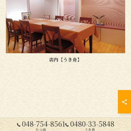
店内【うき舟】
048-754-8561
0480-33-5848
たつ吉
うき舟